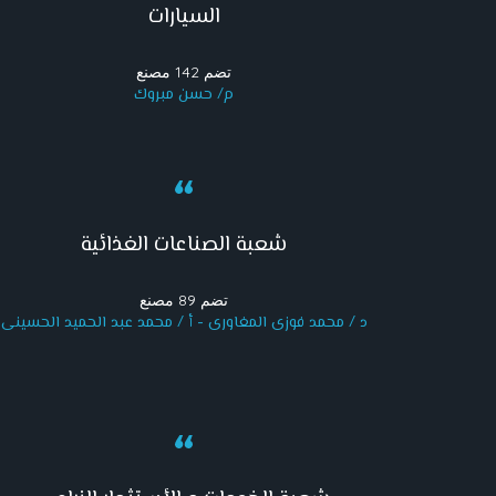
السيارات
تضم 142 مصنع
م/ حسن مبروك
شعبة الصناعات الغذائية
تضم 89 مصنع
د / محمد فوزى المغاورى - أ / محمد عبد الحميد الحسينى