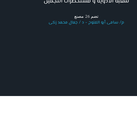
شعبة الادوية و مستحضرات التجميل
تضم 26 مصنع
م/ سامى أبو الفتوح - د / جمال محمد زكى