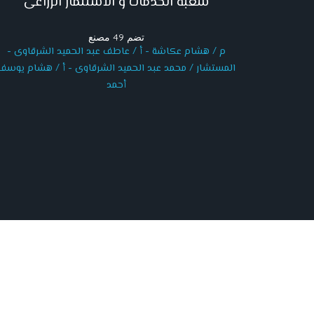
شعبة الخدمات و الأستثمار الزراعى
تضم 49 مصنع
م / هشام عكاشة - أ / عاطف عبد الحميد الشرقاوى -
المستشار / محمد عبد الحميد الشرقاوى - أ / هشام يوسف
أحمد