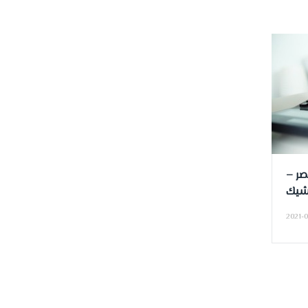
صر –
شيك
2021-0