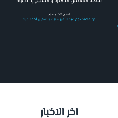
شعبة الملابس الجاهزة و النسيج و الجلود
تضم 30 مصنع
م/ محمد نجم عبد الأمير - م / ياسمين أحمد عزت
اخر الاخبار