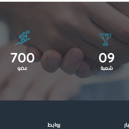
700
09
شعبة
عضو
ار
روابط